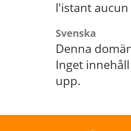
l'istant aucu
Svenska
Denna domän 
Inget innehål
upp.